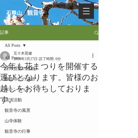
観音寺
石尊山
記事
All Posts
五十木晃健
All Posts
2018年3月27日
読了時間: 0分
今年も花まつりを開催する
課外授業の活動
運びとなります。皆様のお
観音寺での活動
越しをお待ちしておりま
ボランティア
す。
講演活動
観音寺の風景
山寺体験
観音寺の行事