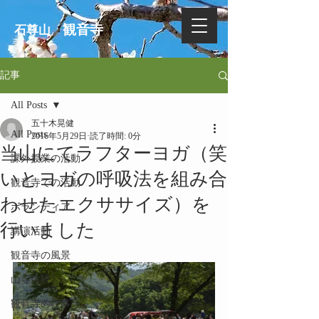
観音寺
石尊山
記事
All Posts
五十木晃健
All Posts
2016年5月29日
読了時間: 0分
当山にてラフターヨガ（笑
課外授業の活動
いとヨガの呼吸法を組み合
観音寺での活動
わせたエクササイズ）を
ボランティア
行いました
講演活動
観音寺の風景
山寺体験
観音寺の行事