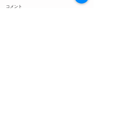
コメント
コメントを追加…
沼田准看護学校の生徒さ
沼田市北小学校
んへ法話
神山登山
しあわせを運ぶ地蔵絵の寺、
慈愛ほほゑみ十二
観音、
利根沼田横堂三十三観音霊場十八番札
所、
五百年の古寺
観 音 寺
石尊山
住所：群馬県沼田市下発知町３３２番地
住職：五十木 晃健（いかるぎ こうけん）
E-mail :
info@kan-nonji.com
​アクセシビリティ宣言