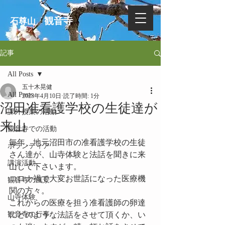
観音寺
石尊山
記事
All Posts
五十木晃健
All Posts
2023年4月10日
読了時間: 1分
沼田准看護学校の生徒達が
課外授業の活動
来山
観音寺での活動
毎年、地元沼田市の准看護学校の生徒
ボランティア
さん達が、山寺体験と法話を聞きに来
講演活動
山して下さいます。
コロナ禍で大変お世話になった医療機
観音寺の風景
関の方々。
山寺体験
これからの医療を担う准看護師の卵達
観音寺の行事
にどのような法話をさせて頂くか、い