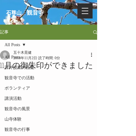
観音寺
石尊山
記事
All Posts
五十木晃健
All Posts
2018年11月2日
読了時間: 0分
11月の御朱印ができました
課外授業の活動
観音寺での活動
ボランティア
講演活動
観音寺の風景
山寺体験
観音寺の行事