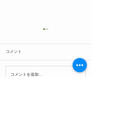
コメント
コメントを追加…
観音寺の御朱印帳に新作
伊勢出版の方と
が追加されました。
でお世話になっ
池様が取材に来
ました
しあわせを運ぶ地蔵絵の寺、
慈愛ほほゑみ十二
観音、
利根沼田横堂三十三観音霊場十八番札
所、
五百年の古寺