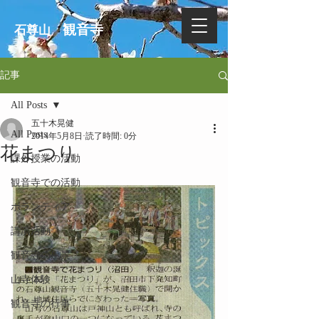
観音寺
石尊山
記事
All Posts
五十木晃健
All Posts
2014年5月8日
読了時間: 0分
花まつり
課外授業の活動
観音寺での活動
ボランティア
講演活動
観音寺の風景
山寺体験
観音寺の行事