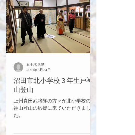
五十木晃健
2019年5月24日
沼田市北小学校３年生戸神
山登山
上州真田武将隊の方々が北小学校の戸
神山登山の応援に来ていただきまし
た。