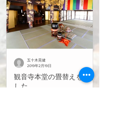
五十木晃健
2019年2月19日
観音寺本堂の畳替えをしま
した
長年使用して傷みが目につくようにな
ってきた観音寺本堂の畳替えをいたし
ました。節分に間に合い新しいい草の
香りの中気持ちよく豆まきをすること
ができました。 畳替えのため檀信徒の
皆様には多大なご寄付をしていただき